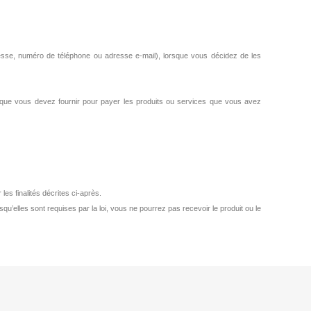
dresse, numéro de téléphone ou adresse e-mail), lorsque vous décidez de les
 que vous devez fournir pour payer les produits ou services que vous avez
es finalités décrites ci-après.
u’elles sont requises par la loi, vous ne pourrez pas recevoir le produit ou le