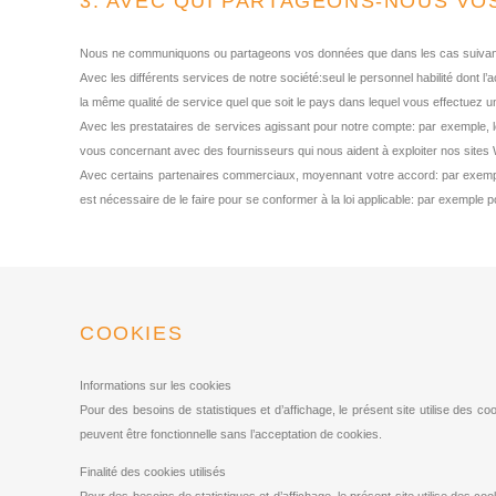
3. AVEC QUI PARTAGEONS-NOUS VO
Nous ne communiquons ou partageons vos données que dans les cas suivan
Avec les différents services de notre société:
seul le personnel habilité dont l
la même qualité de service quel que soit le pays dans lequel vous effectuez u
Avec les prestataires de services agissant pour notre compte:
par exemple, l
vous concernant avec des fournisseurs qui nous aident à exploiter nos sites
Avec certains partenaires commerciaux, moyennant votre accord:
par exemp
est nécessaire de le faire pour se conformer à la loi applicable: par exemple 
COOKIES
Informations sur les cookies
Pour des besoins de statistiques et d’affichage, le présent site utilise des co
peuvent être fonctionnelle sans l’acceptation de cookies.
Finalité des cookies utilisés