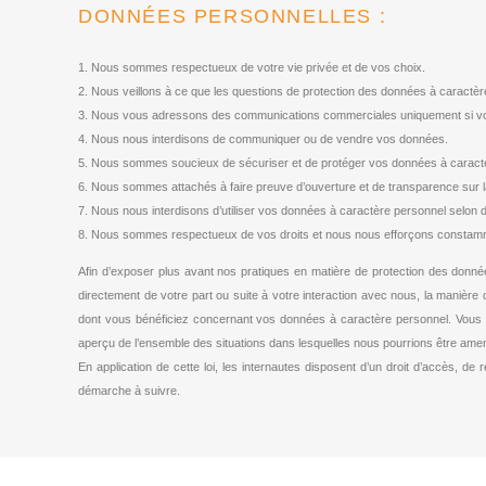
DONNÉES PERSONNELLES :
1. Nous sommes respectueux de votre vie privée et de vos choix.
2. Nous veillons à ce que les questions de protection des données à caractèr
3. Nous vous adressons des communications commerciales uniquement si vou
4. Nous nous interdisons de communiquer ou de vendre vos données.
5. Nous sommes soucieux de sécuriser et de protéger vos données à caractè
6. Nous sommes attachés à faire preuve d’ouverture et de transparence sur l
7. Nous nous interdisons d’utiliser vos données à caractère personnel selon
8. Nous sommes respectueux de vos droits et nous nous efforçons constammen
Afin d’exposer plus avant nos pratiques en matière de protection des donn
directement de votre part ou suite à votre interaction avec nous, la manière 
dont vous bénéficiez concernant vos données à caractère personnel. Vous p
aperçu de l’ensemble des situations dans lesquelles nous pourrions être ame
En application de cette loi, les internautes disposent d’un droit d’accès, de
démarche à suivre.