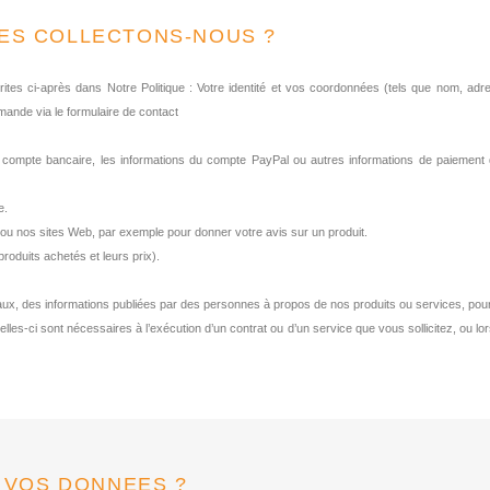
EES COLLECTONS-NOUS ?
crites ci-après dans Notre Politique : Votre identité et vos coordonnées (tels que nom, a
ande via le formulaire de contact
 compte bancaire, les informations du compte PayPal ou autres informations de paiement
e.
ou nos sites Web, par exemple pour donner votre avis sur un produit.
produits achetés et leurs prix).
aux, des informations publiées par des personnes à propos de nos produits ou services, pour l
-ci sont nécessaires à l’exécution d’un contrat ou d’un service que vous sollicitez, ou lorsq
S VOS DONNEES ?