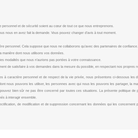
e personnel et de sécurité soient au cœur de tout ce que nous entreprenons.
s nous en avez fait la demande. Vous pouvez changer d’avis à tout moment.
re personnel. Cela suppose que nous ne collaborons qu’avec des partenaires de confiance.
a manière dont nous utilisons vos données.
 des modalités que nous n’aurions pas portées à votre connaissance.
t de satisfaire à vos demandes dans la mesure du possible, en respectant nos propres respo
ées à caractère personnel et de respect de la vie privée, nous présentons ci-dessous les 
dont nous pouvons les utiliser, les personnes avec qui nous les pouvons les partager, la ma
ouvez bien sûr ne pas être concerné par toutes ces situations. La présente politique de
nés à interagir ensemble.
 rectification, de modification et de suppression concernant les données qui les concernent p