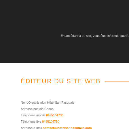
En accédant à ce site, vous êtes informés que l’ut
ÉDITEUR DU SITE WEB
Nom/Organisation
Hôtel San Pasquale
Adresse postale
Conca
Téléphone mobile
0495104730
Téléphone fixe
0495104730
Adresse e-mail
contact@hotelsanpasquale.com