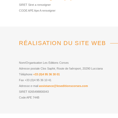
SIRET
Siret a renseigner
CODE APE
Ape A renseigner
RÉALISATION DU SITE WEB
Nom/Organisation
Les Editions Corses
Adresse postale
Clos Saphir, Route de l’aéroport, 20290 Lucciana
Téléphone
+33 (0)4 95 36 30 01
Fax
+33 (0)4 95 36 10 41
Adresse e-mail
assistance@leseditionscorses.com
SIRET
8265498800043
Code APE
744B