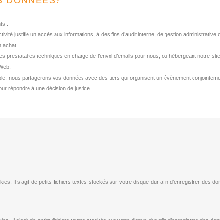
S DONNEES?
ts :
’activité justifie un accès aux informations, à des fins d’audit interne, de gestion administra
n achat.
es prestataires techniques en charge de l’envoi d’emails pour nous, ou hébergeant notre si
 Web;
le, nous partagerons vos données avec des tiers qui organisent un évènement conjointemen
pour répondre à une décision de justice.
okies. Il s’agit de petits fichiers textes stockés sur votre disque dur afin d’enregistrer des 